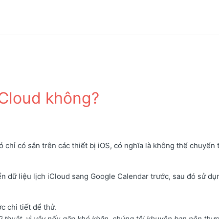
 iCloud không?
 chỉ có sẵn trên các thiết bị iOS, có nghĩa là không thể chuyển 
ển dữ liệu lịch iCloud sang Google Calendar trước, sau đó sử dụn
 chi tiết để thử.
ỹ thuật, vì vậy nếu gặp khó khăn, chúng tôi khuyên bạn nên thực